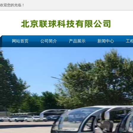
欢迎您的光临！
网站首页
公司简介
产品展示
新闻中心
工