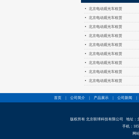
北京电动观光车租赁
北京电动观光车租赁
北京电动观光车租赁
北京电动观光车租赁
北京电动观光车租赁
北京电动观光车租赁
北京电动观光车租赁
北京电动观光车租赁
北京电动观光车租赁
首页
|
公司简介
|
产品展示
|
公司新闻
|
版权所有 北京联球科技有限公司 地址：北京市
手机：185
网站