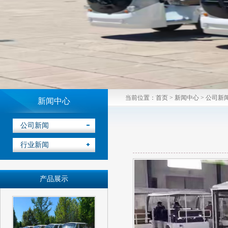
当前位置：
首页
>
新闻中心
>
公司新
新闻中心
公司新闻
行业新闻
产品展示