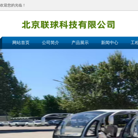
欢迎您的光临！
网站首页
公司简介
产品展示
新闻中心
工