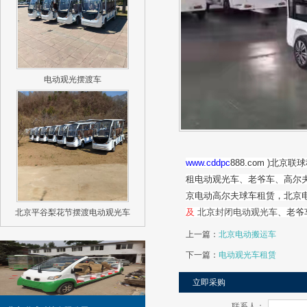
电动观光摆渡车
www.cddpc
888.com )
北京联球
租
电动观光车、
老爷车
、高尔
京电动高尔夫球车租赁，北京
及
北京封闭电动观光车
、
老爷
北京平谷梨花节摆渡电动观光车
上一篇：
北京电动搬运车
下一篇：
电动观光车租赁
立即采购
联系人：