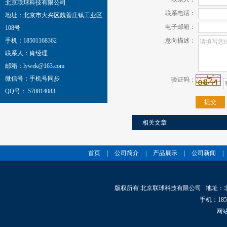
北京联球科技有限公司
联系电话：
地址：北京市大兴区魏善庄镇工业区
电子邮箱：
108号
意向描述：
手机：18501168362
联系人：肖经理
邮箱：lywek@163.com
微信号：手机号同步
验证码：
QQ号： 570814083
相关文章
首页
|
公司简介
|
产品展示
|
公司新闻
|
版权所有 北京联球科技有限公司 地址：北京市
手机：185
网站