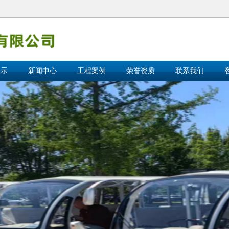
展示
新闻中心
工程案例
荣誉资质
联系我们