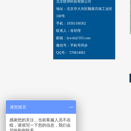
北京联球科技有限公司
地址：北京市大兴区魏善庄镇工业区
108号
手机：18501168362
联系人：肖经理
邮箱：lywek@163.com
微信号：手机号同步
QQ号： 570814083
请您留言
感谢您的关注，当前客服人员不在
线，请填写一下您的信息，我们会
尽快和您联系。