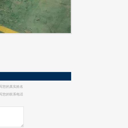
写您的真实姓名
写您的联系电话