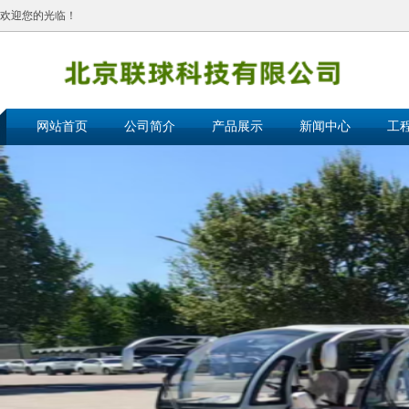
欢迎您的光临！
网站首页
公司简介
产品展示
新闻中心
工