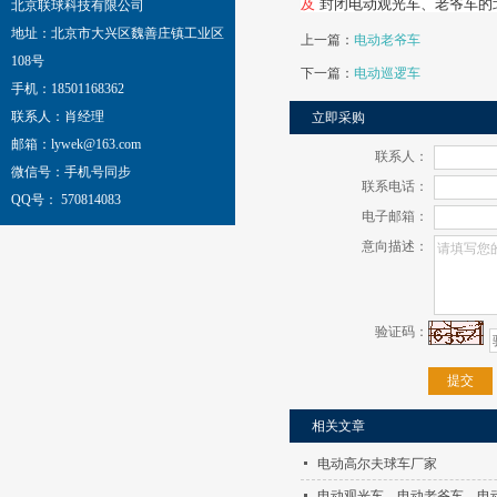
及
封闭电动观光车、
老爷车的
北京联球科技有限公司
地址：北京市大兴区魏善庄镇工业区
上一篇：
电动老爷车
108号
下一篇：
电动巡逻车
手机：18501168362
联系人：肖经理
立即采购
邮箱：lywek@163.com
联系人：
微信号：手机号同步
联系电话：
QQ号： 570814083
电子邮箱：
意向描述：
验证码：
相关文章
电动高尔夫球车厂家
电动观光车、电动老爷车、电