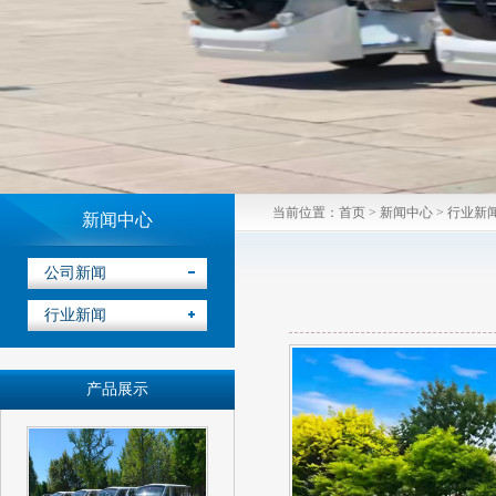
当前位置：
首页
>
新闻中心
>
行业新
新闻中心
公司新闻
行业新闻
产品展示