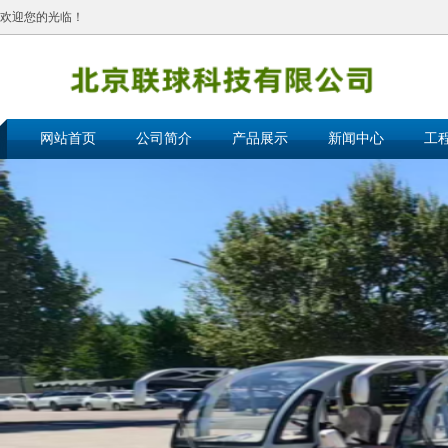
欢迎您的光临！
网站首页
公司简介
产品展示
新闻中心
工