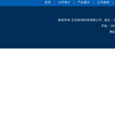
首页
|
公司简介
|
产品展示
|
公司新闻
|
版权所有 北京联球科技有限公司 地址：北京市
手机：185
网站