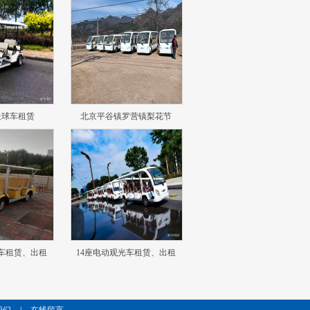
夫球车租赁
北京平谷镇罗营镇梨花节
光车租赁、出租
14座电动观光车租赁、出租