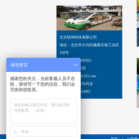
北京联球科技有限公司
地址：北京市大兴区魏善庄镇工业区
108号
手机：18501168362
请您留言
联系人：肖经理
邮箱：lywek@163.com
感谢您的关注，当前客服人员不在
线，请填写一下您的信息，我们会
微信号：手机号同步
尽快和您联系。
QQ号： 570814083