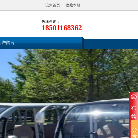
设为首页
|
收藏本站
热线咨询：
18501168362
客户留言