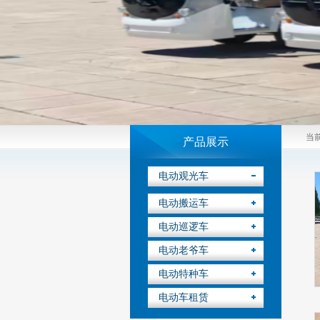
当
产品展示
电动观光车
电动搬运车
电动巡逻车
电动老爷车
电动特种车
电动车租赁