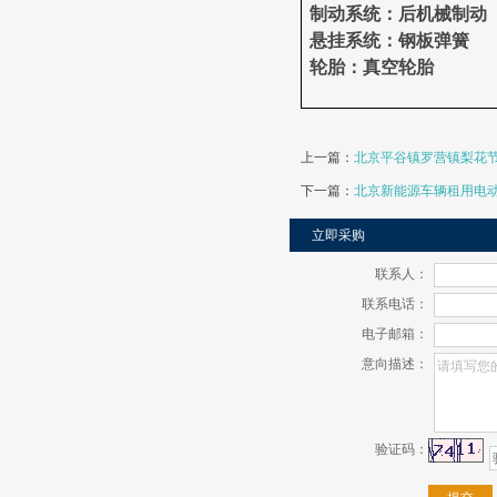
制动系统：后机械制动
悬挂系统：钢板弹簧
轮胎：真空轮胎
上一篇：
北京平谷镇罗营镇梨花
下一篇：
北京新能源车辆租用电
立即采购
联系人：
联系电话：
电子邮箱：
意向描述：
验证码：