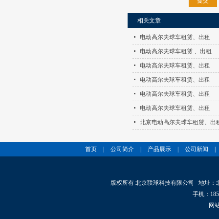
相关文章
电动高尔夫球车租赁、出租
电动高尔夫球车租赁 、出租
电动高尔夫球车租赁、出租
电动高尔夫球车租赁、出租
电动高尔夫球车租赁、出租
电动高尔夫球车租赁、出租
北京电动高尔夫球车租赁、出
首页
|
公司简介
|
产品展示
|
公司新闻
|
版权所有 北京联球科技有限公司 地址：北京市
手机：185
网站