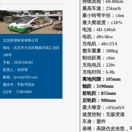
持续里程：
60-80km
最高车速：
25km/h
最小转弯半径：≤
6m
最大爬坡度：≤
18%
电池：
4D-140x6
电机：
48v/4kw
北京联球科技有限公司
充电机：
48v/25A
地址：北京市大兴区魏善庄镇工业区
整车重量：
580kg
108号
制动距离：≤
6m
手机：18501168362
充电电压：
220v
联系人：肖经理
充电时间：
6-8h
邮箱：lywek@163.com
离地间隙：
105mm
微信号：手机号同步
轴距：
3190mm
QQ号： 570814083
前轮距：
855mm
后轮距：
980mm
最大噪音：≤
65(ad)A
速度控制：无极变速
车身：塑件
座椅：高级仿皮坐垫，